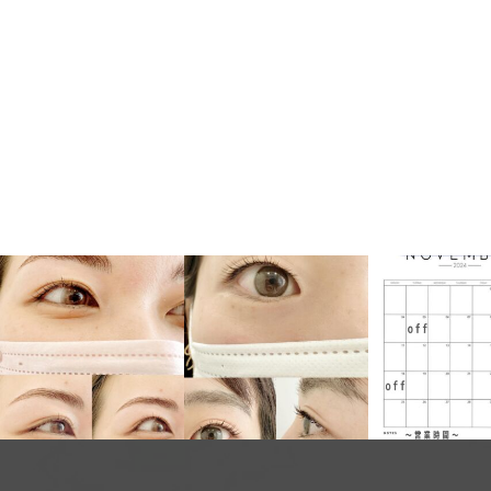
11月のschedu
ます。
次世代まつげパーマ＋ア
韓国風まつ毛パーマブラ
ただ今ご予約受
イブロウリフト
ックティント付
おります
¥9230
7日から10日持つブラッ
.
...
クティント
...