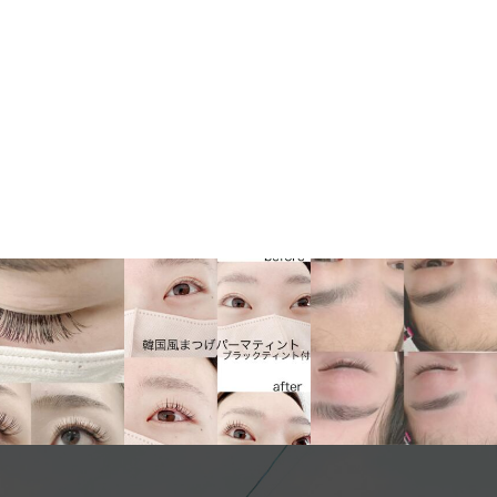
フラットマット
アイブロウWAX ¥4000
100束
韓国風まつ毛パーマブラ
.
...
回7980円
ックティント付
回オフ無料
7日から10日持つブラッ
.
...
クティント
...