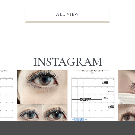
ALL VIEW
INSTAGRAM
leになり
8月のscheduleになりま
下まつげ付け放題
す。
ダブル
け付けて
3300円
お盆休みを頂いておりま
...
.
すのでご迷惑をお掛け致
初
JCカール 7ミリ
しますが
...
初
.
...